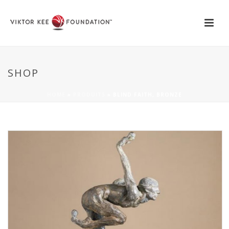
SHOP
HOME
»
PRODUITS
»
BLIND FAITH, BRONZE