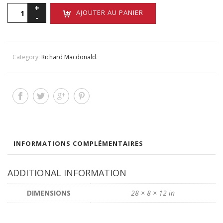
quantité
AJOUTER AU PANIER
de
Blind
Faith,
Bronze
Category:
Richard Macdonald
.
INFORMATIONS COMPLÉMENTAIRES
ADDITIONAL INFORMATION
DIMENSIONS
28 × 8 × 12 in